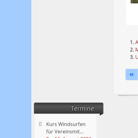
M
U
Termine
Kurs Windsurfen
für Vereinsmit...