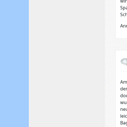
wir
Spa
Sc
An
Am 
dem
doc
wur
neu
lei
Ba