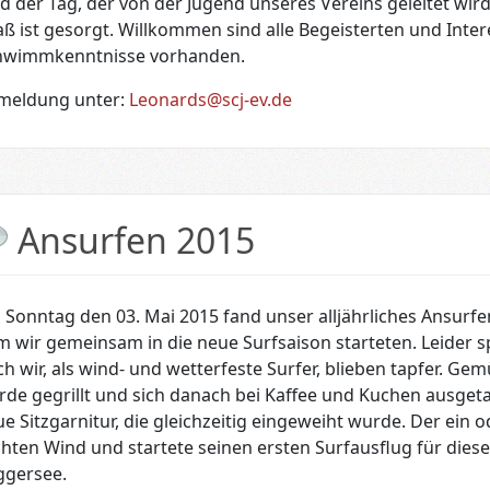
d der Tag, der von der Jugend unseres Vereins geleitet wird
ß ist gesorgt. Willkommen sind alle Begeisterten und Inter
hwimmkenntnisse vorhanden.
meldung unter:
Leonards@scj-ev.de
Ansurfen 2015
Sonntag den 03. Mai 2015 fand unser alljährliches Ansurfe
 wir gemeinsam in die neue Surfsaison starteten. Leider sp
h wir, als wind- und wetterfeste Surfer, blieben tapfer. G
de gegrillt und sich danach bei Kaffee und Kuchen ausget
e Sitzgarnitur, die gleichzeitig eingeweiht wurde. Der ein 
chten Wind und startete seinen ersten Surfausflug für dies
ggersee.